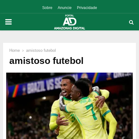
Sobre
Anuncie
Privacidade
PRIMARY
MENU
Home
amistoso futebol
p
amistoso futebol