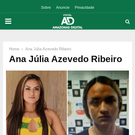
Sobre
Anuncie
Privacidade
PRIMARY
MENU
Home
Ana Júlia Azevedo Ribeiro
p
Ana Júlia Azevedo Ribeiro