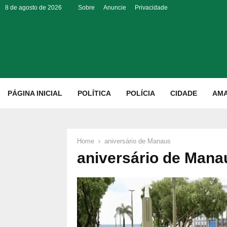
8 de agosto de 2026
Sobre
Anuncie
Privacidade
p
PÁGINA INICIAL
POLÍTICA
POLÍCIA
CIDADE
AM
Home
aniversário de Manaus
aniversário de Mana