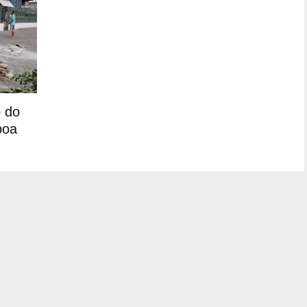
o do
boa