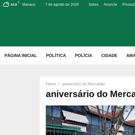
C
Manaus
7 de agosto de 2026
Sobre
Anuncie
Privaci
24.8
p
PÁGINA INICIAL
POLÍTICA
POLÍCIA
CIDADE
AM
Home
aniversário do Mercadão
aniversário do Merc