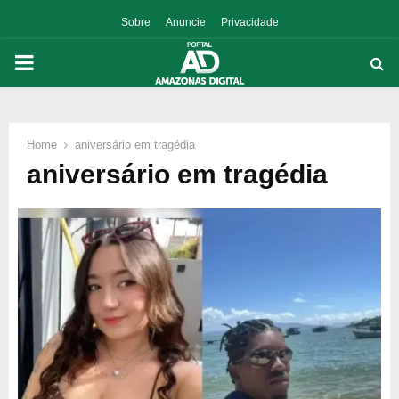
Sobre
Anuncie
Privacidade
PRIMARY
MENU
Home
aniversário em tragédia
p
aniversário em tragédia