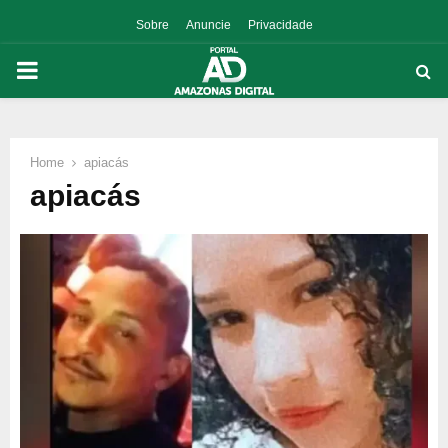
Sobre
Anuncie
Privacidade
PRIMARY
MENU
Home
apiacás
p
apiacás