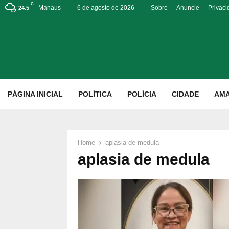
C
Manaus
6 de agosto de 2026
Sobre
Anuncie
Privac
24.5
p
PÁGINA INICIAL
POLÍTICA
POLÍCIA
CIDADE
AM
Home
aplasia de medula
aplasia de medula