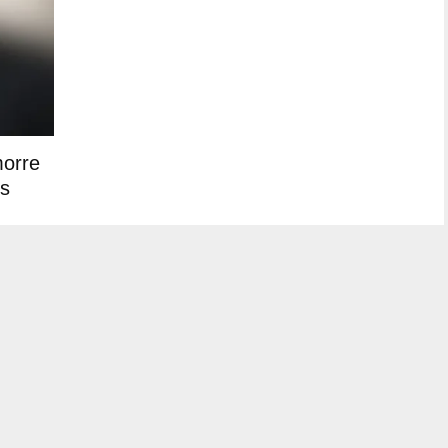
morre
s