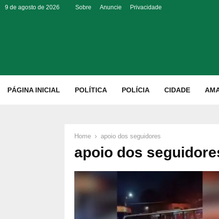
9 de agosto de 2026
Sobre
Anuncie
Privacidade
p
PÁGINA INICIAL
POLÍTICA
POLÍCIA
CIDADE
AM
Home
apoio dos seguidores
apoio dos seguidore