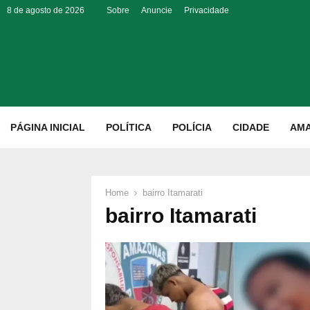
8 de agosto de 2026
Sobre
Anuncie
Privacidade
p
PÁGINA INICIAL
POLÍTICA
POLÍCIA
CIDADE
AM
Home
bairro Itamarati
bairro Itamarati