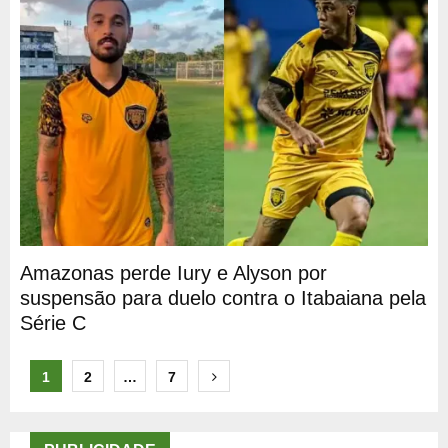
Amazonas perde Iury e Alyson por
suspensão para duelo contra o Itabaiana pela
Série C
Paginação
1
2
…
7
de