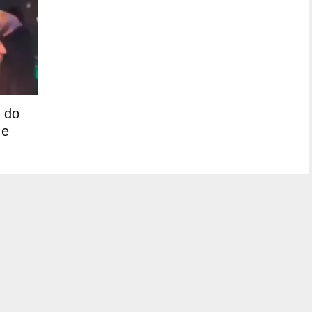
 do
 e