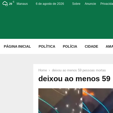
C
Manaus
6 de agosto de 2026
Sobre
Anuncie
Privacid
29
p
PÁGINA INICIAL
POLÍTICA
POLÍCIA
CIDADE
AM
Home
deixou ao menos 59 pessoas mortas
deixou ao menos 59