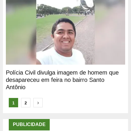
Polícia Civil divulga imagem de homem que
desapareceu em feira no bairro Santo
Antônio
Paginação
1
2
de
posts
PUBLICIDADE