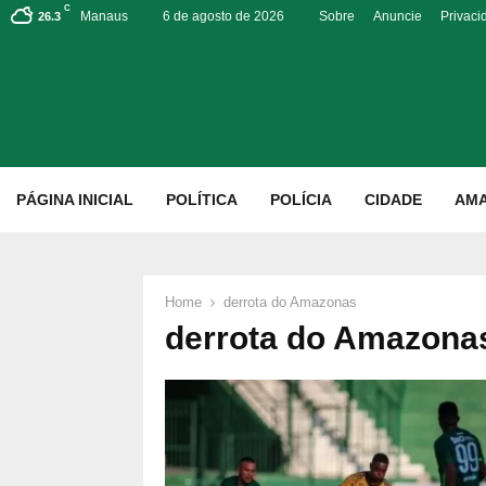
C
Manaus
6 de agosto de 2026
Sobre
Anuncie
Privaci
26.3
p
PÁGINA INICIAL
POLÍTICA
POLÍCIA
CIDADE
AM
Home
derrota do Amazonas
derrota do Amazona