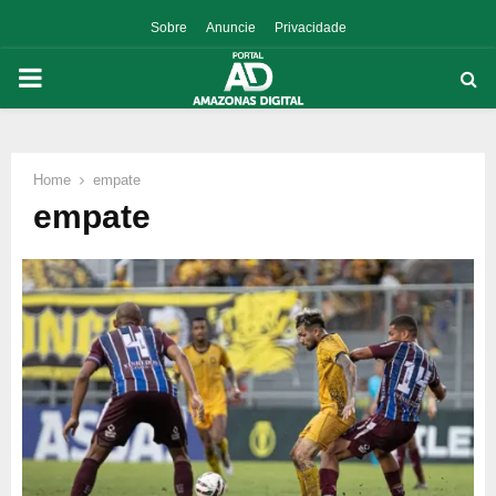
Sobre
Anuncie
Privacidade
PRIMARY
MENU
Home
empate
p
empate