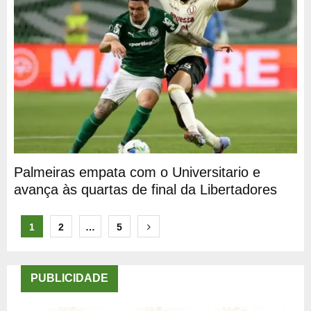
Palmeiras empata com o Universitario e
avança às quartas de final da Libertadores
Paginação
1
2
…
5
de
posts
PUBLICIDADE