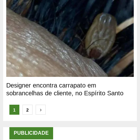
Designer encontra carrapato em
sobrancelhas de cliente, no Espírito Santo
Paginação
1
2
de
posts
PUBLICIDADE