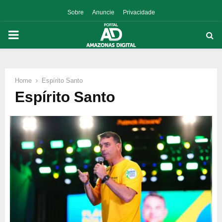
Sobre
Anuncie
Privacidade
PRIMARY
MENU
Home
Espírito Santo
p
Espírito Santo