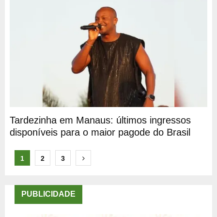
Tardezinha em Manaus: últimos ingressos
disponíveis para o maior pagode do Brasil
Paginação
1
2
3
de
posts
PUBLICIDADE