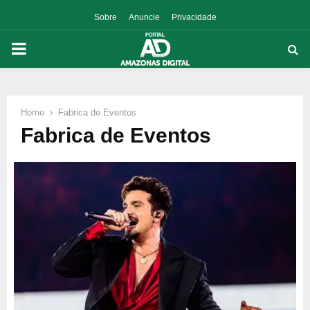
Sobre
Anuncie
Privacidade
PRIMARY
MENU
Home
Fabrica de Eventos
p
Fabrica de Eventos