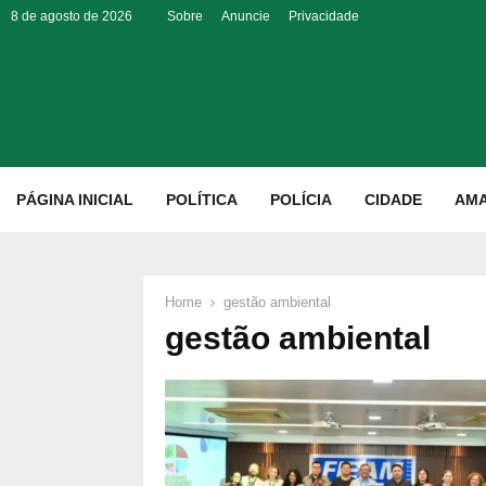
8 de agosto de 2026
Sobre
Anuncie
Privacidade
p
PÁGINA INICIAL
POLÍTICA
POLÍCIA
CIDADE
AM
Home
gestão ambiental
gestão ambiental