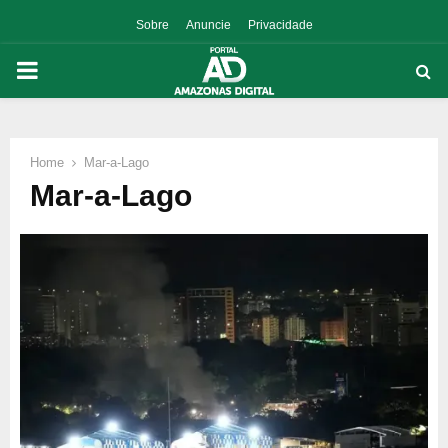
Sobre
Anuncie
Privacidade
PRIMARY
MENU
Home
Mar-a-Lago
p
Mar-a-Lago