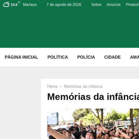
C
Manaus
7 de agosto de 2026
Sobre
Anuncie
Privaci
24.8
p
PÁGINA INICIAL
POLÍTICA
POLÍCIA
CIDADE
AM
Home
Memórias da infância
Memórias da infânci