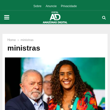
Sobre
Anuncie
Privacidade
PRIMARY
MENU
Home
ministras
p
ministras