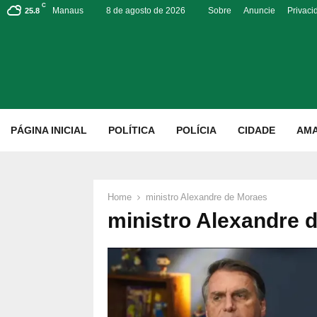
C
Manaus
8 de agosto de 2026
Sobre
Anuncie
Privaci
25.8
p
PÁGINA INICIAL
POLÍTICA
POLÍCIA
CIDADE
AM
Home
ministro Alexandre de Moraes
ministro Alexandre 