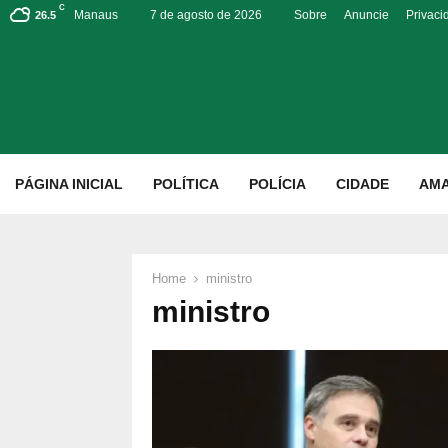
C
Manaus
7 de agosto de 2026
Sobre
Anuncie
Privaci
26.5
p
PÁGINA INICIAL
POLÍTICA
POLÍCIA
CIDADE
AM
Home
ministro
ministro