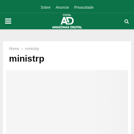
Sobre
Anuncie
Privacidade
PRIMARY
MENU
Home
ministrp
p
ministrp