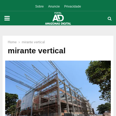
Sobre
Anuncie
Privacidade
PRIMARY
MENU
Home
mirante vertical
p
mirante vertical