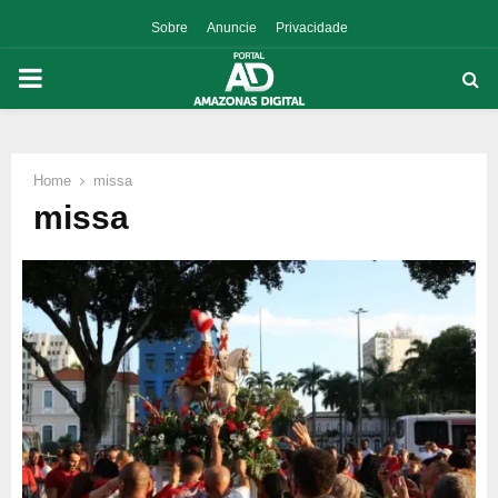
Sobre
Anuncie
Privacidade
PRIMARY
MENU
Home
missa
p
missa