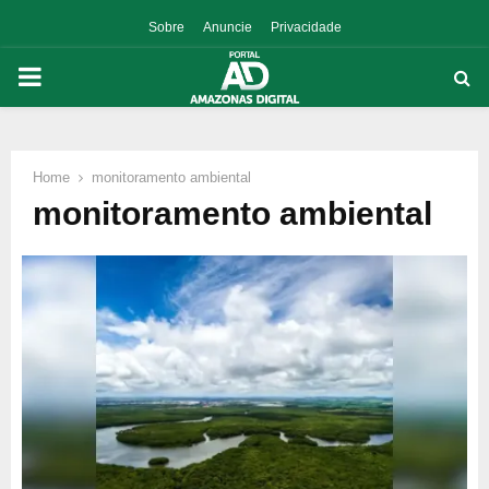
Sobre
Anuncie
Privacidade
PRIMARY
MENU
Home
monitoramento ambiental
p
monitoramento ambiental