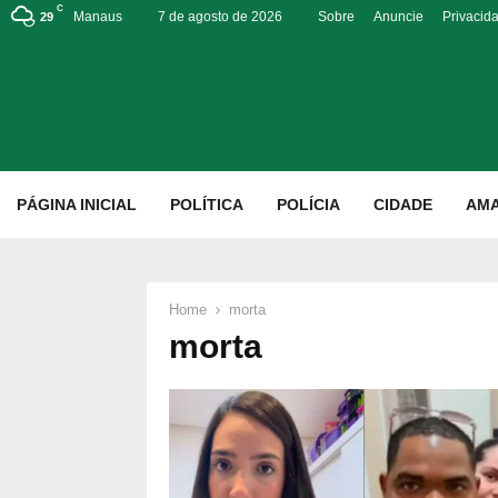
C
Manaus
7 de agosto de 2026
Sobre
Anuncie
Privacid
29
p
PÁGINA INICIAL
POLÍTICA
POLÍCIA
CIDADE
AM
Home
morta
morta