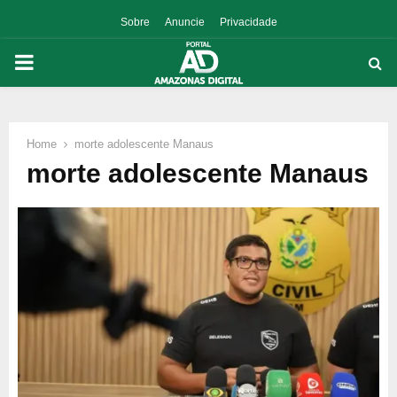
Sobre
Anuncie
Privacidade
PRIMARY
MENU
Home
morte adolescente Manaus
p
morte adolescente Manaus