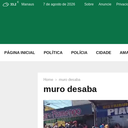
C
Manaus
7 de agosto de 2026
Sobre
Anuncie
Privac
33.2
p
PÁGINA INICIAL
POLÍTICA
POLÍCIA
CIDADE
AM
Home
muro desaba
muro desaba