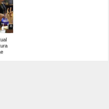
tual
tura
ae