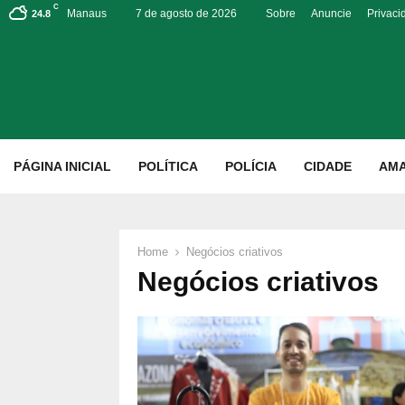
C
Manaus
7 de agosto de 2026
Sobre
Anuncie
Privaci
24.8
p
PÁGINA INICIAL
POLÍTICA
POLÍCIA
CIDADE
AM
Home
Negócios criativos
Negócios criativos