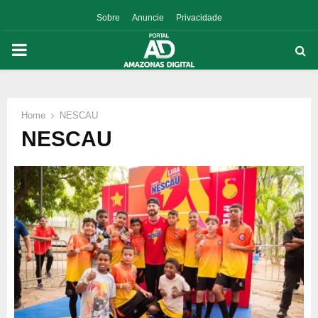
Sobre
Anuncie
Privacidade
PRIMARY
MENU
Home
NESCAU
p
NESCAU