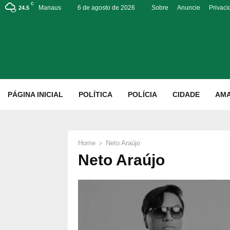
C
Manaus
6 de agosto de 2026
Sobre
Anuncie
Privac
24.5
p
PÁGINA INICIAL
POLÍTICA
POLÍCIA
CIDADE
AM
Home
Neto Araújo
Neto Araújo