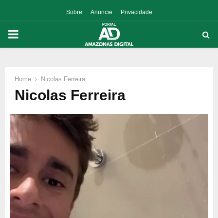
Sobre
Anuncie
Privacidade
PRIMARY
MENU
Home
Nicolas Ferreira
p
Nicolas Ferreira