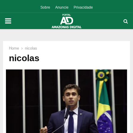
Sobre
Anuncie
Privacidade
PRIMARY
MENU
Home
nicolas
p
nicolas