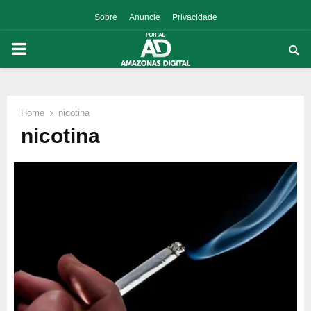
Sobre
Anuncie
Privacidade
PRIMARY
MENU
Home
nicotina
p
nicotina