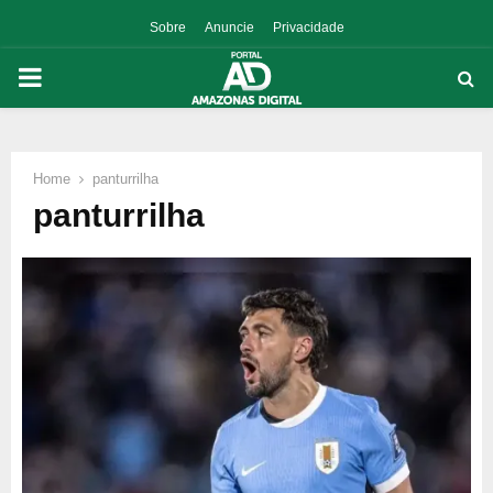
Sobre
Anuncie
Privacidade
PRIMARY
MENU
Home
panturrilha
p
panturrilha