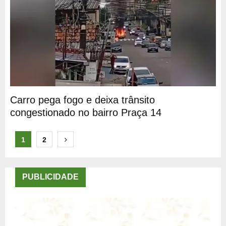
Carro pega fogo e deixa trânsito
congestionado no bairro Praça 14
Paginação
1
2
de
posts
PUBLICIDADE