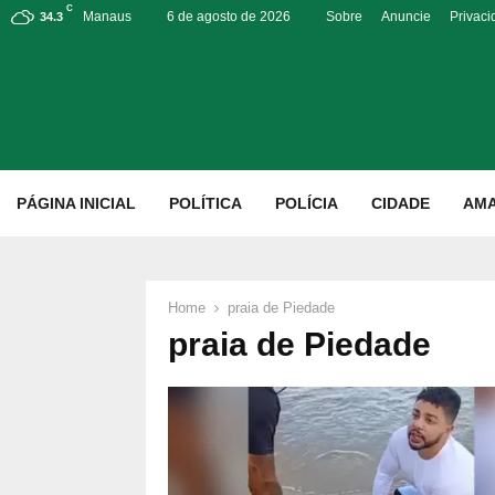
C
Manaus
6 de agosto de 2026
Sobre
Anuncie
Privac
34.3
p
PÁGINA INICIAL
POLÍTICA
POLÍCIA
CIDADE
AM
Home
praia de Piedade
praia de Piedade