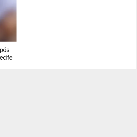
após
ecife