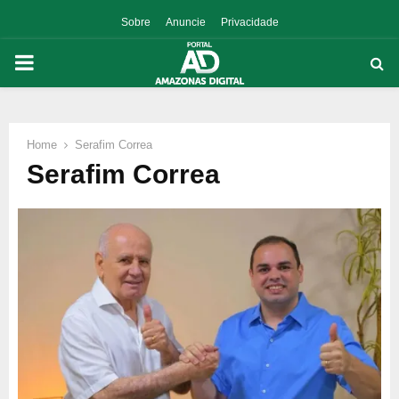
Sobre
Anuncie
Privacidade
PRIMARY
MENU
Home
Serafim Correa
p
Serafim Correa