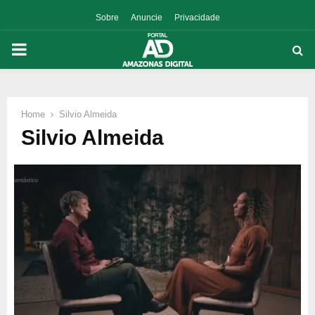
Sobre
Anuncie
Privacidade
PRIMARY
MENU
Home
Silvio Almeida
p
Silvio Almeida