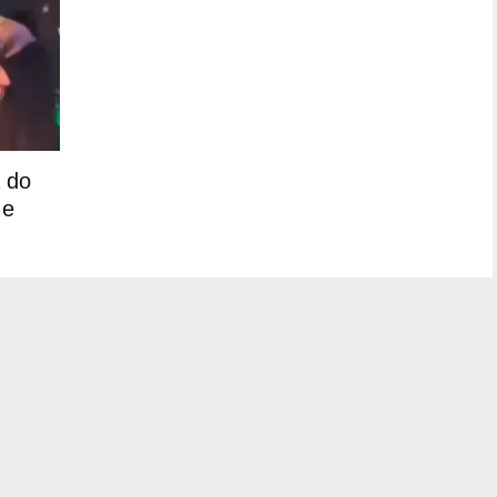
 do
 e