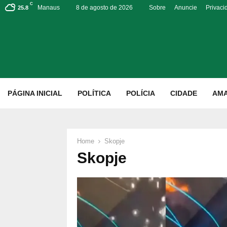
C
Manaus
8 de agosto de 2026
Sobre
Anuncie
Privaci
25.8
p
PÁGINA INICIAL
POLÍTICA
POLÍCIA
CIDADE
AM
Home
Skopje
Skopje