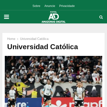
Sobre
Anuncie
Privacidade
PRIMARY
MENU
Home
Universidad Católica
p
Universidad Católica