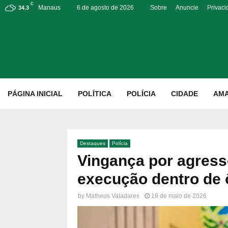
C
Manaus
6 de agosto de 2026
Sobre
Anuncie
Privac
34.3
p
PÁGINA INICIAL
POLÍTICA
POLÍCIA
CIDADE
AM
Destaques
Polícia
Vingança por agress
execução dentro de 
by
Matheus Valadares
19 de maio de 2026