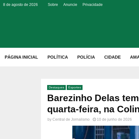
8 de agosto de 2026
Sobre
Anuncie
Privacidade
p
PÁGINA INICIAL
POLÍTICA
POLÍCIA
CIDADE
AM
Destaques
Esportes
Barezinho Delas tem 
quarta-feira, na Coli
by
Central de Jornalismo
10 de junho de 2026