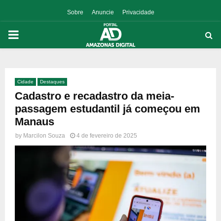
Sobre
Anuncie
Privacidade
PRIMARY
MENU
Cidade
Destaques
p
Cadastro e recadastro da meia-
passagem estudantil já começou em
Manaus
by
Marcilon Souza
4 de fevereiro de 2025