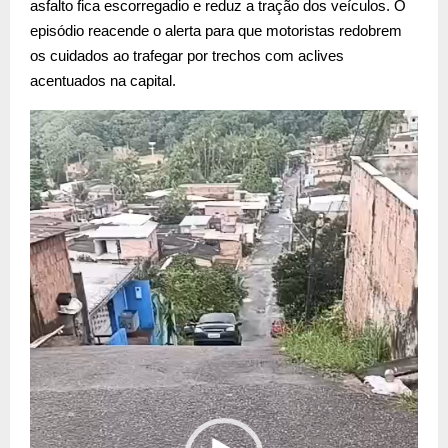
asfalto fica escorregadio e reduz a tração dos veículos. O
episódio reacende o alerta para que motoristas redobrem
os cuidados ao trafegar por trechos com aclives
acentuados na capital.
T
o
c
a
d
o
r
d
e
v
í
d
e
o