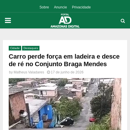
Sobre
Anuncie
Privacidade
PRIMARY
MENU
Cidade
Destaques
p
Carro perde força em ladeira e desce
de ré no Conjunto Braga Mendes
by
Matheus Valadares
17 de junho de 2026