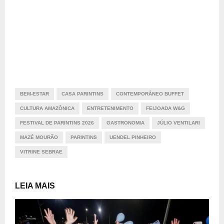
BEM-ESTAR
CASA PARINTINS
CONTEMPORÂNEO BUFFET
CULTURA AMAZÔNICA
ENTRETENIMENTO
FEIJOADA W&G
FESTIVAL DE PARINTINS 2026
GASTRONOMIA
JÚLIO VENTILARI
MAZÉ MOURÃO
PARINTINS
UENDEL PINHEIRO
VITRINE SEBRAE
LEIA MAIS