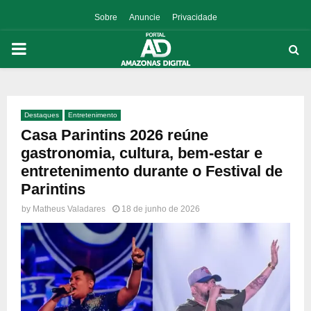
Sobre
Anuncie
Privacidade
PRIMARY
MENU
Destaques
Entretenimento
p
Casa Parintins 2026 reúne
gastronomia, cultura, bem-estar e
entretenimento durante o Festival de
Parintins
by
Matheus Valadares
18 de junho de 2026