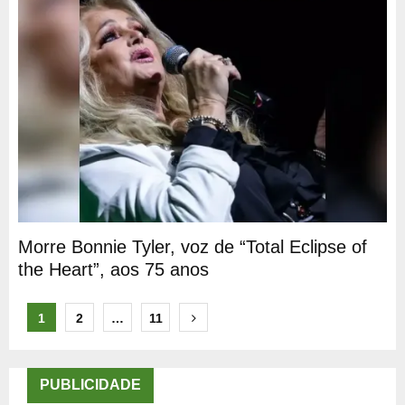
Morre Bonnie Tyler, voz de “Total Eclipse of
the Heart”, aos 75 anos
Paginação
1
2
…
11
de
posts
PUBLICIDADE