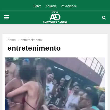
Sobre
Anuncie
Privacidade
PRIMARY
MENU
Home
entretenimento
p
entretenimento