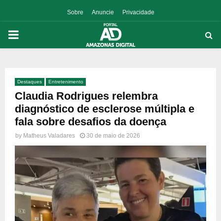
Sobre
Anuncie
Privacidade
PRIMARY
MENU
Destaques
Entretenimento
p
Claudia Rodrigues relembra
diagnóstico de esclerose múltipla e
fala sobre desafios da doença
by
Matheus Valadares
30 de maio de 2026