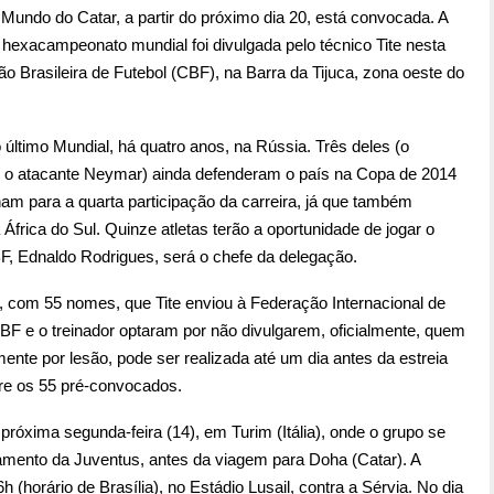
Mundo do Catar, a partir do próximo dia 20, está convocada. A
hexacampeonato mundial foi divulgada pelo técnico Tite nesta
ão Brasileira de Futebol (CBF), na Barra da Tijuca, zona oeste do
último Mundial, há quatro anos, na Rússia. Três deles (o
s e o atacante Neymar) ainda defenderam o país na Copa de 2014
ham para a quarta participação da carreira, já que também
África do Sul. Quinze atletas terão a oportunidade de jogar o
BF, Ednaldo Rodrigues, será o chefe da delegação.
a, com 55 nomes, que Tite enviou à Federação Internacional de
 CBF e o treinador optaram por não divulgarem, oficialmente, quem
ente por lesão, pode ser realizada até um dia antes da estreia
ntre os 55 pré-convocados.
óxima segunda-feira (14), em Turim (Itália), onde o grupo se
namento da Juventus, antes da viagem para Doha (Catar). A
 (horário de Brasília), no Estádio Lusail, contra a Sérvia. No dia