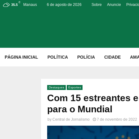
C
Manaus
6 de agosto de 2026
Sobre
Anuncie
Privac
35.5
p
PÁGINA INICIAL
POLÍTICA
POLÍCIA
CIDADE
AM
Destaques
Esportes
Com 15 estreantes e
para o Mundial
by
Central de Jornalismo
7 de novembro de 2022